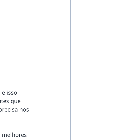
e isso 
tes que 
precisa nos 
e melhores 