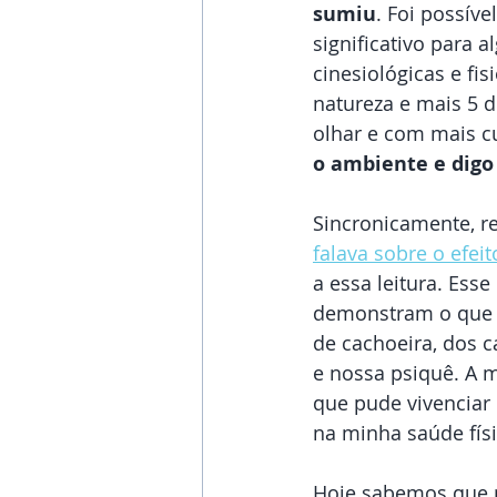
sumiu
. Foi possíve
significativo para 
cinesiológicas e fi
natureza e mais 5 d
olhar e com mais c
o ambiente e dig
Sincronicamente, r
falava sobre o efe
a essa leitura. Ess
demonstram o que s
de cachoeira, dos c
e nossa psiquê. A m
que pude vivenciar 
na minha saúde físi
Hoje sabemos que n