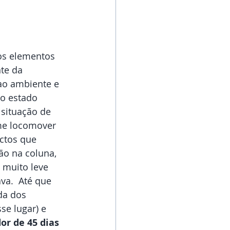
os elementos 
te da 
ao ambiente e 
o estado 
 situação de 
 me locomover 
ctos que 
o na coluna, 
muito leve 
a.  Até que 
da dos 
se lugar) e 
dor de 45 dias 