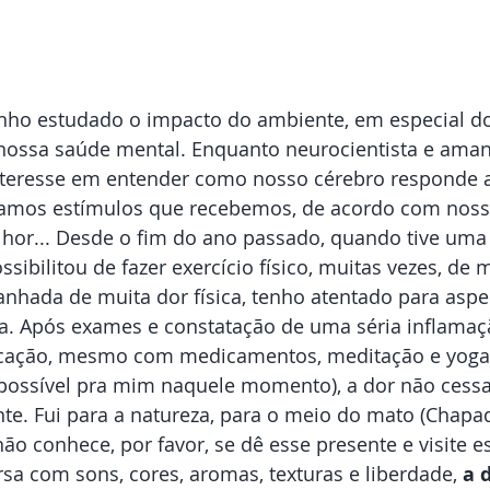
ho estudado o impacto do ambiente, em especial d
 nossa saúde mental. Enquanto neurocientista e aman
interesse em entender como nosso cérebro responde 
tamos estímulos que recebemos, de acordo com noss
lhor... Desde o fim do ano passado, quando tive uma
ibilitou de fazer exercício físico, muitas vezes, de
nhada de muita dor física, tenho atentado para aspe
a. Após exames e constatação de uma séria inflamaçã
icação, mesmo com medicamentos, meditação e yoga 
possível pra mim naquele momento), a dor não cessav
e. Fui para a natureza, para o meio do mato (Chapa
ão conhece, por favor, se dê esse presente e visite es
sa com sons, cores, aromas, texturas e liberdade, 
a 