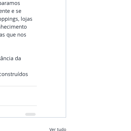
eparamos 
ente e se 
ppings, lojas 
nhecimento 
as que nos 
ância da 
construídos 
Ver tudo