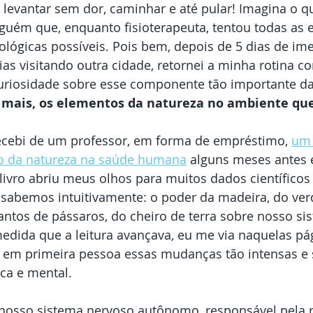
l levantar sem dor, caminhar e até pular! Imagina o qu
alguém que, enquanto fisioterapeuta, tentou todas as 
siológicas possíveis. Pois bem, depois de 5 dias de im
ias visitando outra cidade, retornei a minha rotina 
uriosidade sobre esse componente tão importante da
o mais, os elementos da natureza no ambiente q
ecebi de um professor, em forma de empréstimo, 
um 
ito da natureza na saúde humana
 alguns meses antes 
e livro abriu meus olhos para muitos dados científicos
abemos intuitivamente: o poder da madeira, do verd
antos de pássaros, do cheiro de terra sobre nosso si
edida que a leitura avançava, eu me via naquelas pá
 em primeira pessoa essas mudanças tão intensas e si
ca e mental.
osso sistema nervoso autônomo, responsável pela 