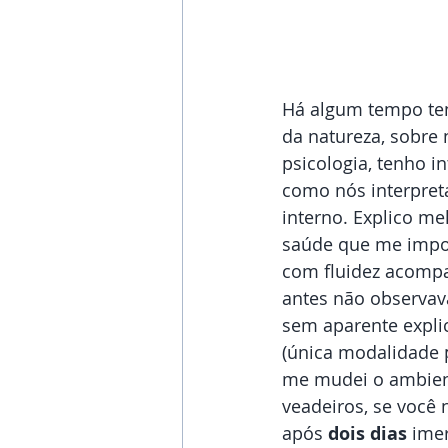
Há algum tempo ten
da natureza, sobre
psicologia, tenho 
como nós interpre
interno. Explico me
saúde que me imposs
com fluidez acompa
antes não observav
sem aparente expl
(única modalidade 
me mudei o ambient
veadeiros, se você n
após 
dois dias 
imer