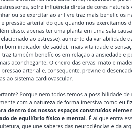
estressores, sofre influência direta de cores naturais
nhar ou se exercitar ao ar livre traz mais benefícios 
 e pressão arterial do que quando nos exercitamos d
Além disso, apenas ter uma planta em uma sala causa
relacionado ao estresse), aumento da variabilidade d
m bom indicador de saúde),  mais vitalidade e sensaç
a traz também benefícios em relação a ansiedade e p
mais aconchegante. O cheiro das ervas, mato e mad
 pressão arterial e, consequente, previne o desenca
s ao sistema cardiovascular. 
ortante? Porque nem todos temos a possibilidade de 
mente com a natureza de forma imersiva como eu fiz
ra dentro dos nossos espaços construídos elemen
do de equilíbrio físico e mental
. É aí que entra e
tetura, que une saberes das neurociências e da arqu