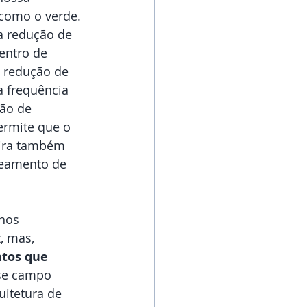
 como o verde. 
na redução de 
entro de 
 redução de 
a frequência 
ão de 
ermite que o 
eira também 
deamento de 
nos 
, mas, 
tos que 
sse campo 
itetura de 