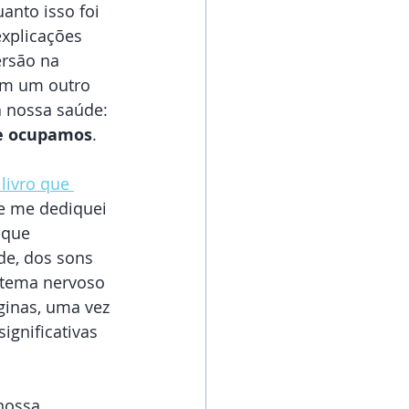
anto isso foi 
explicações 
ersão na 
com um outro 
 nossa saúde: 
ue ocupamos
.
livro que 
e me dediquei 
 que 
e, dos sons 
stema nervoso 
ginas, uma vez 
gnificativas 
nossa 